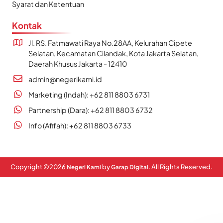
Syarat dan Ketentuan
Kontak
Jl. RS. Fatmawati Raya No.28AA, Kelurahan Cipete
Selatan, Kecamatan Cilandak, Kota Jakarta Selatan,
Daerah Khusus Jakarta - 12410
admin@negerikami.id
Marketing (Indah): +62 811 8803 6731
Partnership (Dara): +62 811 8803 6732
Info (Afifah): +62 811 8803 6733
Copyright ©
2026
by
. All Rights Reserved.
Negeri Kami
Garap Digital