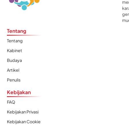
me
kar
gen
mu
Tentang
Tentang
Kabinet
Budaya
Artikel
Penulis
Kebijakan
FAQ
Kebijakan Privasi
Kebijakan Cookie