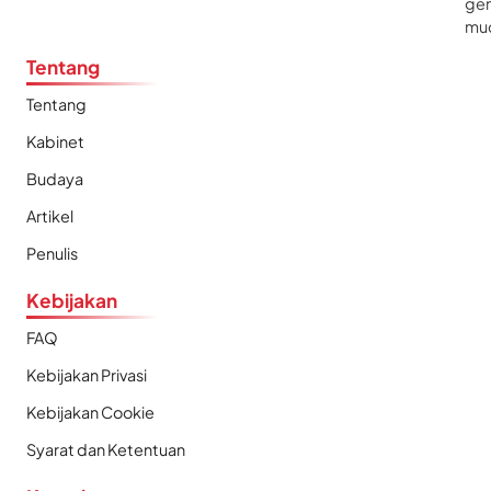
gen
mu
Tentang
Tentang
Kabinet
Budaya
Artikel
Penulis
Kebijakan
FAQ
Kebijakan Privasi
Kebijakan Cookie
Syarat dan Ketentuan