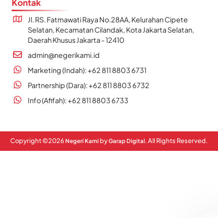
Kontak
Jl. RS. Fatmawati Raya No.28AA, Kelurahan Cipete
Selatan, Kecamatan Cilandak, Kota Jakarta Selatan,
Daerah Khusus Jakarta - 12410
admin@negerikami.id
Marketing (Indah): +62 811 8803 6731
Partnership (Dara): +62 811 8803 6732
Info (Afifah): +62 811 8803 6733
Copyright ©
2026
by
. All Rights Reserved.
Negeri Kami
Garap Digital