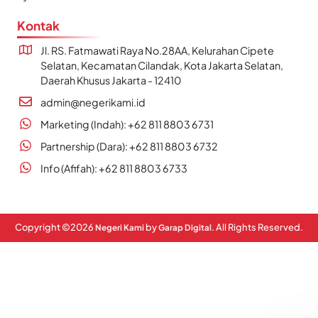
Kontak
Jl. RS. Fatmawati Raya No.28AA, Kelurahan Cipete
Selatan, Kecamatan Cilandak, Kota Jakarta Selatan,
Daerah Khusus Jakarta - 12410
admin@negerikami.id
Marketing (Indah): +62 811 8803 6731
Partnership (Dara): +62 811 8803 6732
Info (Afifah): +62 811 8803 6733
Copyright ©
2026
by
. All Rights Reserved.
Negeri Kami
Garap Digital