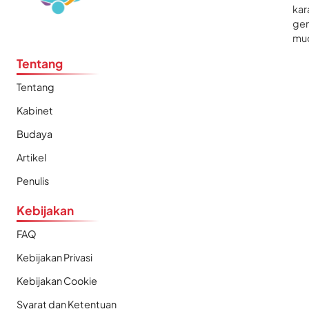
kar
gen
mu
Tentang
Tentang
Kabinet
Budaya
Artikel
Penulis
Kebijakan
FAQ
Kebijakan Privasi
Kebijakan Cookie
Syarat dan Ketentuan