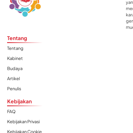
ya
me
kar
gen
mu
Tentang
Tentang
Kabinet
Budaya
Artikel
Penulis
Kebijakan
FAQ
Kebijakan Privasi
Kebijakan Cookie