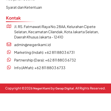
Syarat dan Ketentuan
Kontak
Jl. RS. Fatmawati Raya No.28AA, Kelurahan Cipete
Selatan, Kecamatan Cilandak, Kota Jakarta Selatan,
Daerah Khusus Jakarta - 12410
admin@negerikami.id
Marketing (Indah): +62 811 8803 6731
Partnership (Dara): +62 811 8803 6732
Info (Afifah): +62 811 8803 6733
Copyright ©
2026
by
. All Rights Reserved.
Negeri Kami
Garap Digital