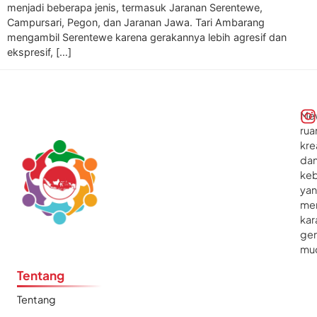
menjadi beberapa jenis, termasuk Jaranan Serentewe,
Campursari, Pegon, dan Jaranan Jawa. Tari Ambarang
mengambil Serentewe karena gerakannya lebih agresif dan
ekspresif, […]
Me
rua
kre
da
ke
ya
me
kar
gen
mu
Tentang
Tentang