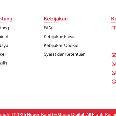
ntang
Kebijakan
K
ntang
FAQ
inet
Kebijakan Privasi
daya
Kebijakan Cookie
ikel
Syarat dan Ketentuan
ulis
right ©
2026
Negeri Kami
by
Garap Digital
. All Rights Res