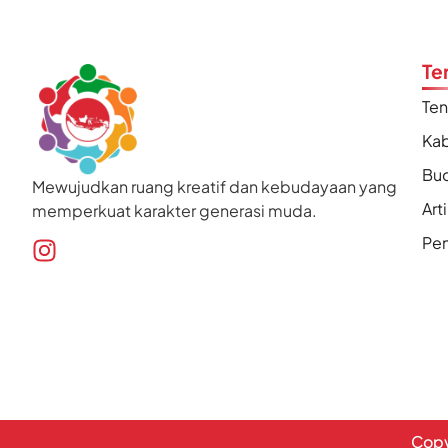
Te
Te
Kab
Bu
Mewujudkan ruang kreatif dan kebudayaan yang
Art
memperkuat karakter generasi muda.
Pen
Copy