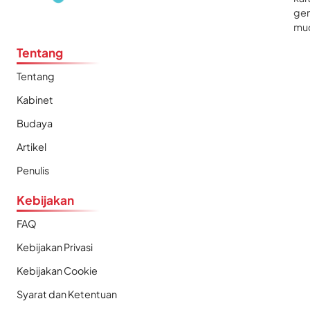
gen
mu
Tentang
Tentang
Kabinet
Budaya
Artikel
Penulis
Kebijakan
FAQ
Kebijakan Privasi
Kebijakan Cookie
Syarat dan Ketentuan