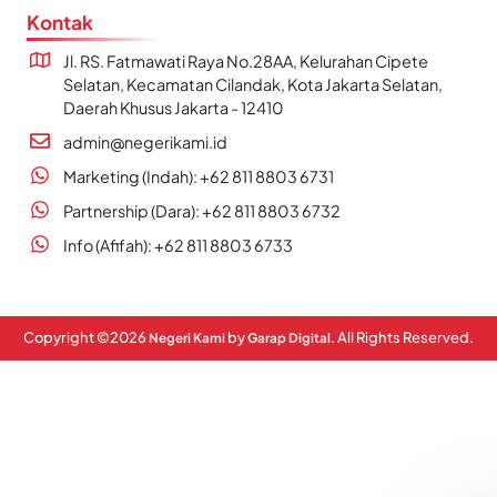
Kontak
Jl. RS. Fatmawati Raya No.28AA, Kelurahan Cipete
Selatan, Kecamatan Cilandak, Kota Jakarta Selatan,
Daerah Khusus Jakarta - 12410
admin@negerikami.id
Marketing (Indah): +62 811 8803 6731
Partnership (Dara): +62 811 8803 6732
Info (Afifah): +62 811 8803 6733
Copyright ©
2026
by
. All Rights Reserved.
Negeri Kami
Garap Digital