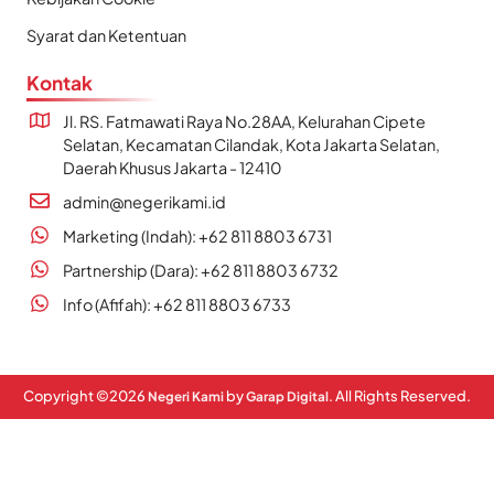
Syarat dan Ketentuan
Kontak
Jl. RS. Fatmawati Raya No.28AA, Kelurahan Cipete
Selatan, Kecamatan Cilandak, Kota Jakarta Selatan,
Daerah Khusus Jakarta - 12410
admin@negerikami.id
Marketing (Indah): +62 811 8803 6731
Partnership (Dara): +62 811 8803 6732
Info (Afifah): +62 811 8803 6733
Copyright ©
2026
by
. All Rights Reserved.
Negeri Kami
Garap Digital