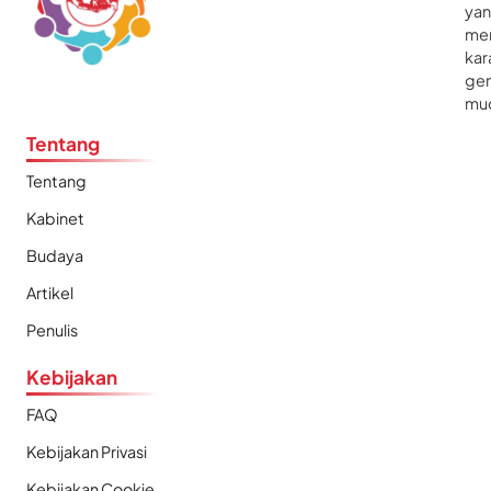
ya
me
kar
gen
mu
Tentang
Tentang
Kabinet
Budaya
Artikel
Penulis
Kebijakan
FAQ
Kebijakan Privasi
Kebijakan Cookie