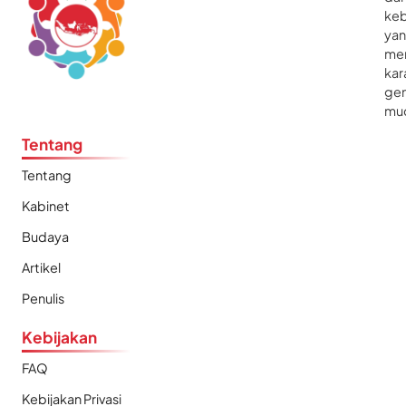
ke
ya
me
kar
gen
mu
Tentang
Tentang
Kabinet
Budaya
Artikel
Penulis
Kebijakan
FAQ
Kebijakan Privasi