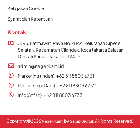
Kebijakan Cookie
Syarat dan Ketentuan
Kontak
Jl. RS. Fatmawati Raya No.28AA, Kelurahan Cipete
Selatan, Kecamatan Cilandak, Kota Jakarta Selatan,
Daerah Khusus Jakarta - 12410
admin@negerikami.id
Marketing (Indah): +62 811 8803 6731
Partnership (Dara): +62 811 8803 6732
Info (Afifah): +62 811 8803 6733
Copyright ©
2026
by
. All Rights Reserved.
Negeri Kami
Garap Digital