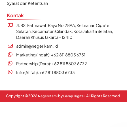
Syarat dan Ketentuan
Kontak
Jl. RS. Fatmawati Raya No.28AA, Kelurahan Cipete
Selatan, Kecamatan Cilandak, Kota Jakarta Selatan,
Daerah Khusus Jakarta - 12410
admin@negerikami.id
Marketing (Indah): +62 811 8803 6731
Partnership (Dara): +62 811 8803 6732
Info (Afifah): +62 811 8803 6733
Copyright ©
2026
by
. All Rights Reserved.
Negeri Kami
Garap Digital