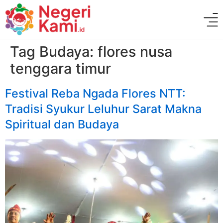
Tag Budaya:
flores nusa
tenggara timur
Festival Reba Ngada Flores NTT:
Tradisi Syukur Leluhur Sarat Makna
Spiritual dan Budaya