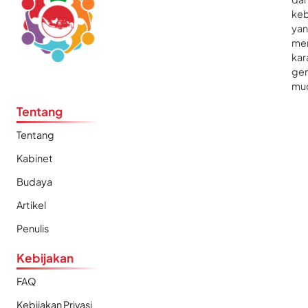
ke
ya
me
kar
gen
mu
Tentang
Tentang
Kabinet
Budaya
Artikel
Penulis
Kebijakan
FAQ
Kebijakan Privasi