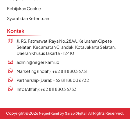
Kebijakan Cookie
Syarat dan Ketentuan
Kontak
Jl. RS. Fatmawati Raya No.28AA, Kelurahan Cipete
Selatan, Kecamatan Cilandak, Kota Jakarta Selatan,
Daerah Khusus Jakarta - 12410
admin@negerikami.id
Marketing (Indah): +62 811 8803 6731
Partnership (Dara): +62 811 8803 6732
Info (Afifah): +62 811 8803 6733
Copyright ©
2026
by
. All Rights Reserved.
Negeri Kami
Garap Digital