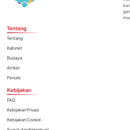
kar
gen
mu
Tentang
Tentang
Kabinet
Budaya
Artikel
Penulis
Kebijakan
FAQ
Kebijakan Privasi
Kebijakan Cookie
Syarat dan Ketentuan