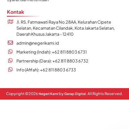
Kontak
Jl. RS. Fatmawati Raya No.28AA, Kelurahan Cipete
Selatan, Kecamatan Cilandak, Kota Jakarta Selatan,
Daerah Khusus Jakarta - 12410
admin@negerikami.id
Marketing (Indah): +62 811 8803 6731
Partnership (Dara): +62 811 8803 6732
Info (Afifah): +62 811 8803 6733
Copyright ©
2026
by
. All Rights Reserved.
Negeri Kami
Garap Digital