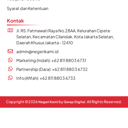
Syarat dan Ketentuan
Kontak
Jl. RS. Fatmawati Raya No.28AA, Kelurahan Cipete
Selatan, Kecamatan Cilandak, Kota Jakarta Selatan,
Daerah Khusus Jakarta - 12410
admin@negerikami.id
Marketing (Indah): +62 811 8803 6731
Partnership (Dara): +62 811 8803 6732
Info (Afifah): +62 811 8803 6733
Copyright ©
2026
by
. All Rights Reserved.
Negeri Kami
Garap Digital