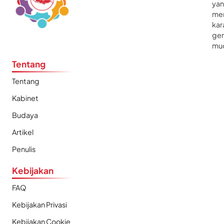
ya
me
kar
gen
mu
Tentang
Tentang
Kabinet
Budaya
Artikel
Penulis
Kebijakan
FAQ
Kebijakan Privasi
Kebijakan Cookie