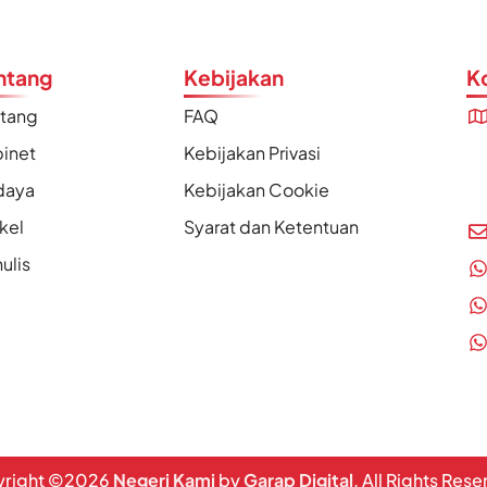
ntang
Kebijakan
K
ntang
FAQ
inet
Kebijakan Privasi
daya
Kebijakan Cookie
ikel
Syarat dan Ketentuan
ulis
right ©
2026
Negeri Kami
by
Garap Digital
. All Rights Res