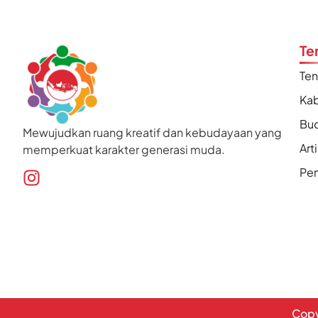
Te
Te
Kab
Bu
Mewujudkan ruang kreatif dan kebudayaan yang
Art
memperkuat karakter generasi muda.
Pen
Copy