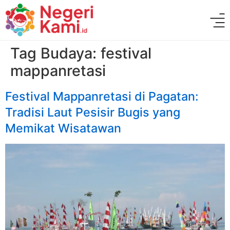
Tag Budaya:
festival
mappanretasi
Festival Mappanretasi di Pagatan:
Tradisi Laut Pesisir Bugis yang
Memikat Wisatawan