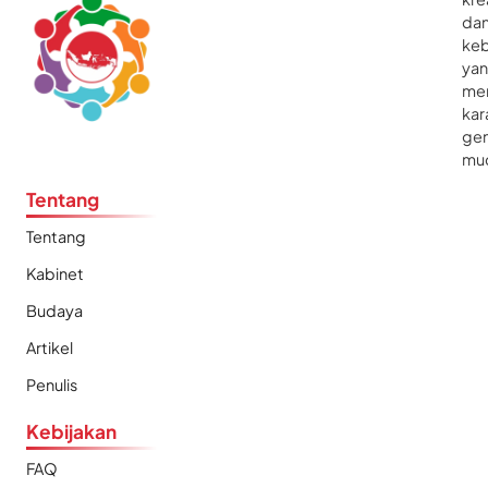
da
ke
ya
me
kar
gen
mu
Tentang
Tentang
Kabinet
Budaya
Artikel
Penulis
Kebijakan
FAQ