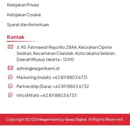
Kebijakan Privasi
Kebijakan Cookie
Syarat dan Ketentuan
Kontak
Jl. RS. Fatmawati Raya No.28AA, Kelurahan Cipete
Selatan, Kecamatan Cilandak, Kota Jakarta Selatan,
Daerah Khusus Jakarta - 12410
admin@negerikami.id
Marketing (Indah): +62 811 8803 6731
Partnership (Dara): +62 811 8803 6732
Info (Afifah): +62 811 8803 6733
Copyright ©
2026
by
. All Rights Reserved.
Negeri Kami
Garap Digital