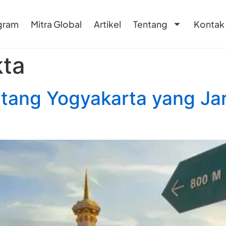
gram
Mitra Global
Artikel
Tentang
Kontak
kta
ntang Yogyakarta yang Ja