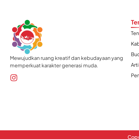
Te
Te
Kab
Bu
Mewujudkan ruang kreatif dan kebudayaan yang
Art
memperkuat karakter generasi muda.
Pen
Copy