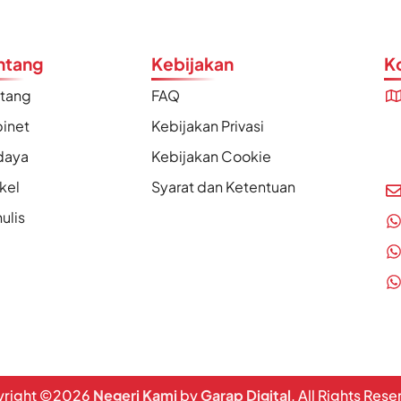
ntang
Kebijakan
K
ntang
FAQ
inet
Kebijakan Privasi
daya
Kebijakan Cookie
ikel
Syarat dan Ketentuan
ulis
right ©
2026
Negeri Kami
by
Garap Digital
. All Rights Res