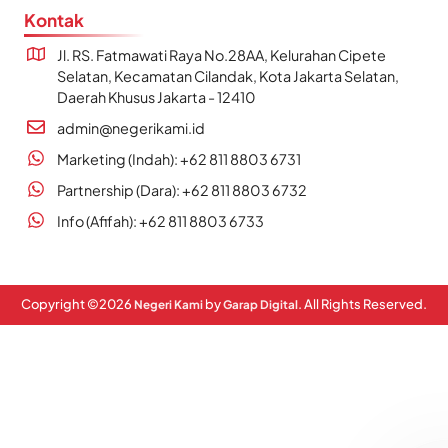
Kontak
Jl. RS. Fatmawati Raya No.28AA, Kelurahan Cipete
Selatan, Kecamatan Cilandak, Kota Jakarta Selatan,
Daerah Khusus Jakarta - 12410
admin@negerikami.id
Marketing (Indah): +62 811 8803 6731
Partnership (Dara): +62 811 8803 6732
Info (Afifah): +62 811 8803 6733
Copyright ©
2026
by
. All Rights Reserved.
Negeri Kami
Garap Digital