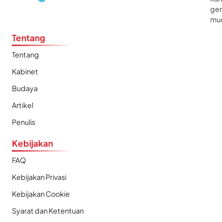
gen
mu
Tentang
Tentang
Kabinet
Budaya
Artikel
Penulis
Kebijakan
FAQ
Kebijakan Privasi
Kebijakan Cookie
Syarat dan Ketentuan