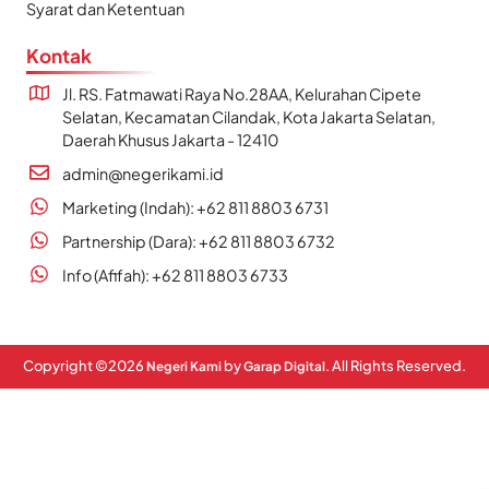
Syarat dan Ketentuan
Kontak
Jl. RS. Fatmawati Raya No.28AA, Kelurahan Cipete
Selatan, Kecamatan Cilandak, Kota Jakarta Selatan,
Daerah Khusus Jakarta - 12410
admin@negerikami.id
Marketing (Indah): +62 811 8803 6731
Partnership (Dara): +62 811 8803 6732
Info (Afifah): +62 811 8803 6733
Copyright ©
2026
by
. All Rights Reserved.
Negeri Kami
Garap Digital