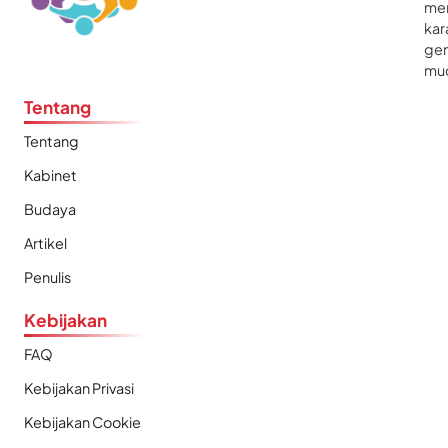
me
kar
gen
mu
Tentang
Tentang
Kabinet
Budaya
Artikel
Penulis
Kebijakan
FAQ
Kebijakan Privasi
Kebijakan Cookie