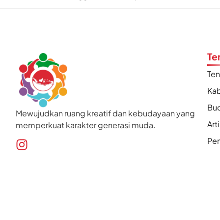
Te
Te
Kab
Bu
Mewujudkan ruang kreatif dan kebudayaan yang
Art
memperkuat karakter generasi muda.
Pen