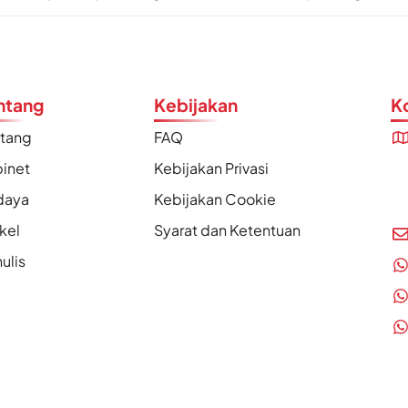
ntang
Kebijakan
K
ntang
FAQ
inet
Kebijakan Privasi
daya
Kebijakan Cookie
ikel
Syarat dan Ketentuan
ulis