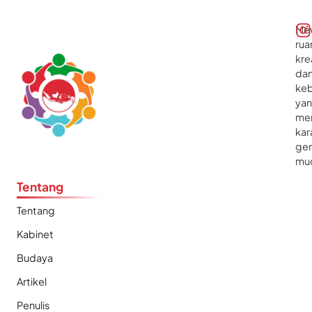
Me
rua
kre
da
ke
ya
me
kar
gen
mu
Tentang
Tentang
Kabinet
Budaya
Artikel
Penulis