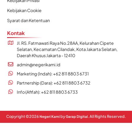
Kebijakan Privasi
Kebijakan Cookie
Syarat dan Ketentuan
Kontak
Jl. RS. Fatmawati Raya No.28AA, Kelurahan Cipete
Selatan, Kecamatan Cilandak, Kota Jakarta Selatan,
Daerah Khusus Jakarta - 12410
admin@negerikami.id
Marketing (Indah): +62 811 8803 6731
Partnership (Dara): +62 811 8803 6732
Info (Afifah): +62 811 8803 6733
Copyright ©
2026
by
. All Rights Reserved.
Negeri Kami
Garap Digital