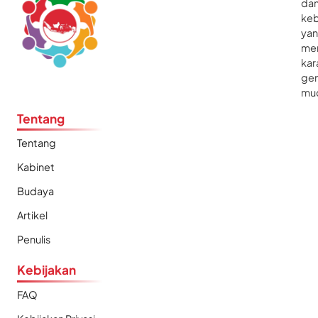
da
ke
ya
me
kar
gen
mu
Tentang
Tentang
Kabinet
Budaya
Artikel
Penulis
Kebijakan
FAQ