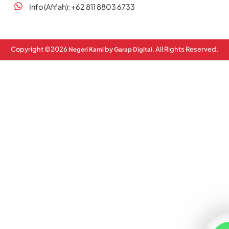
Info (Afifah): +62 811 8803 6733
Copyright ©
2026
by
. All Rights Reserved.
Negeri Kami
Garap Digital