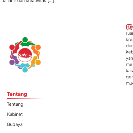
Ia lahir dari kreativitas […]
Me
rua
kre
da
ke
ya
me
kar
gen
mu
Tentang
Tentang
Kabinet
Budaya