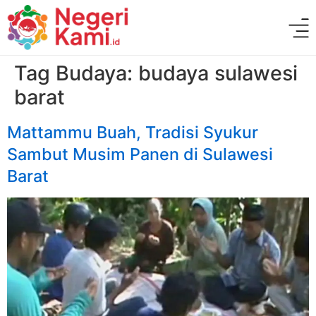
Tag Budaya:
budaya sulawesi
barat
Mattammu Buah, Tradisi Syukur
Sambut Musim Panen di Sulawesi
Barat