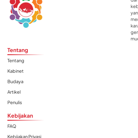
ke
ya
me
kar
gen
mu
Tentang
Tentang
Kabinet
Budaya
Artikel
Penulis
Kebijakan
FAQ
Kebijakan Privasi