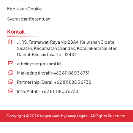
Kebijakan Cookie
Syarat dan Ketentuan
Kontak
Jl. RS. Fatmawati Raya No.28AA, Kelurahan Cipete
Selatan, Kecamatan Cilandak, Kota Jakarta Selatan,
Daerah Khusus Jakarta - 12410
admin@negerikami.id
Marketing (Indah): +62 811 8803 6731
Partnership (Dara): +62 811 8803 6732
Info (Afifah): +62 811 8803 6733
Copyright ©
2026
by
. All Rights Reserved.
Negeri Kami
Garap Digital