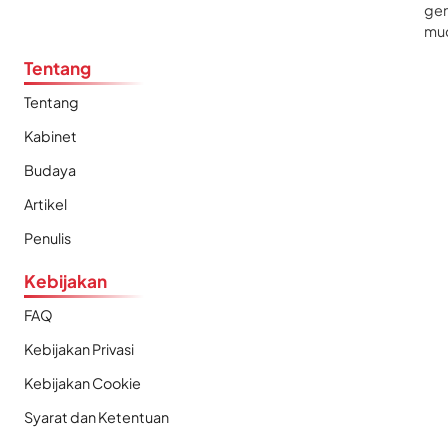
gen
mu
Tentang
Tentang
Kabinet
Budaya
Artikel
Penulis
Kebijakan
FAQ
Kebijakan Privasi
Kebijakan Cookie
Syarat dan Ketentuan