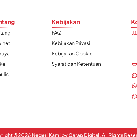
ntang
Kebijakan
K
ntang
FAQ
inet
Kebijakan Privasi
daya
Kebijakan Cookie
ikel
Syarat dan Ketentuan
ulis
right ©
2026
Negeri Kami
by
Garap Digital
. All Rights Res