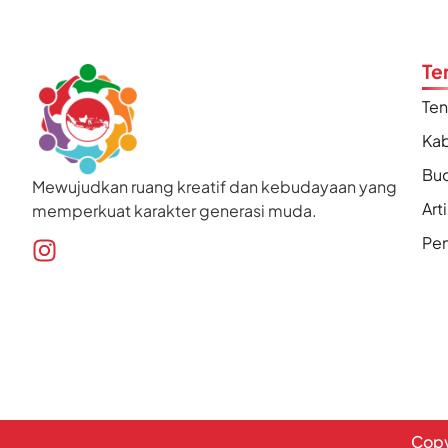
Te
Te
Kab
Bu
Mewujudkan ruang kreatif dan kebudayaan yang
Art
memperkuat karakter generasi muda.
Pen
Copy