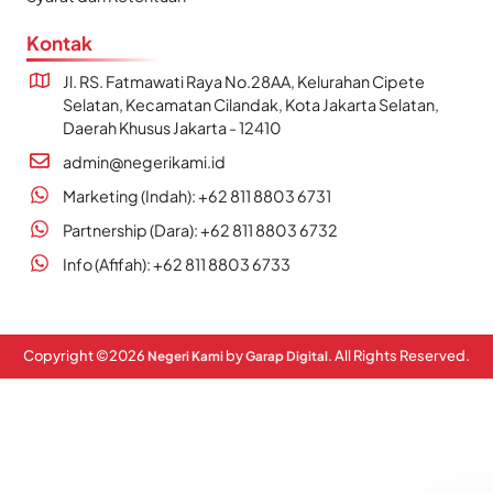
Kontak
Jl. RS. Fatmawati Raya No.28AA, Kelurahan Cipete
Selatan, Kecamatan Cilandak, Kota Jakarta Selatan,
Daerah Khusus Jakarta - 12410
admin@negerikami.id
Marketing (Indah): +62 811 8803 6731
Partnership (Dara): +62 811 8803 6732
Info (Afifah): +62 811 8803 6733
Copyright ©
2026
by
. All Rights Reserved.
Negeri Kami
Garap Digital