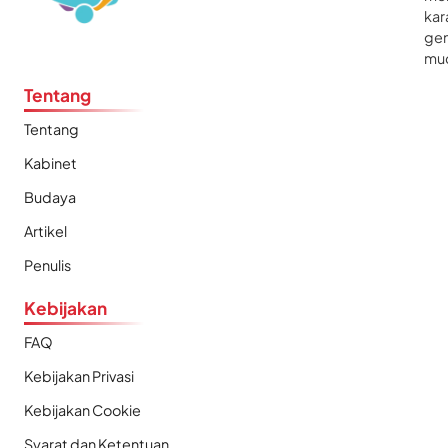
kar
gen
mu
Tentang
Tentang
Kabinet
Budaya
Artikel
Penulis
Kebijakan
FAQ
Kebijakan Privasi
Kebijakan Cookie
Syarat dan Ketentuan