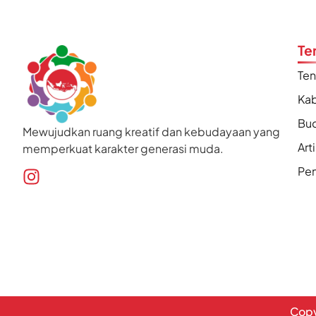
Te
Te
Kab
Bu
Mewujudkan ruang kreatif dan kebudayaan yang
Art
memperkuat karakter generasi muda.
Pen
Copy