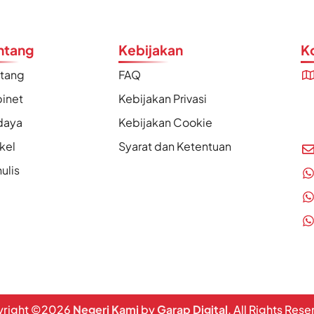
ntang
Kebijakan
K
ntang
FAQ
inet
Kebijakan Privasi
daya
Kebijakan Cookie
ikel
Syarat dan Ketentuan
ulis
right ©
2026
Negeri Kami
by
Garap Digital
. All Rights Res