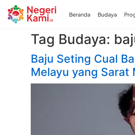
Beranda
Budaya
Pro
Tag Budaya:
baj
Baju Seting Cual Ba
Melayu yang Sarat