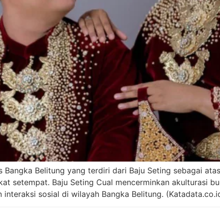
 Bangka Belitung yang terdiri dari Baju Seting sebagai at
kat setempat. Baju Seting Cual mencerminkan akulturasi b
nteraksi sosial di wilayah Bangka Belitung. (Katadata.co.i