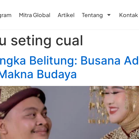
gram
Mitra Global
Artikel
Tentang
Kontak
u seting cual
ngka Belitung: Busana Ad
 Makna Budaya