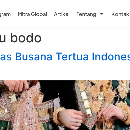
gram
Mitra Global
Artikel
Tentang
Kontak
ju bodo
Khas Busana Tertua Indone