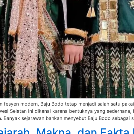
 fesyen modern, Baju Bodo tetap menjadi salah satu pakaia
esi Selatan ini dikenal karena bentuknya yang sederhana, 
n. Banyak sejarawan bahkan menyebut Baju Bodo sebagai s
ejarah, Makna, dan Fakta 