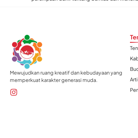
Te
Te
Kab
Bu
Mewujudkan ruang kreatif dan kebudayaan yang
Art
memperkuat karakter generasi muda.
Pen