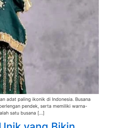
n adat paling ikonik di Indonesia. Busana
berlengan pendek, serta memiliki warna-
alah satu busana […]
Unik yang Bikin