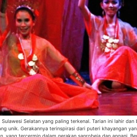
ik Sulawesi Selatan yang paling terkenal. Tarian ini lahir d
g unik. Gerakannya terinspirasi dari puteri khayangan ya
, yang tercermin dalam gerakan sanrobeja dan angani. Be