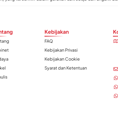
ntang
Kebijakan
K
ntang
FAQ
inet
Kebijakan Privasi
daya
Kebijakan Cookie
ikel
Syarat dan Ketentuan
ulis