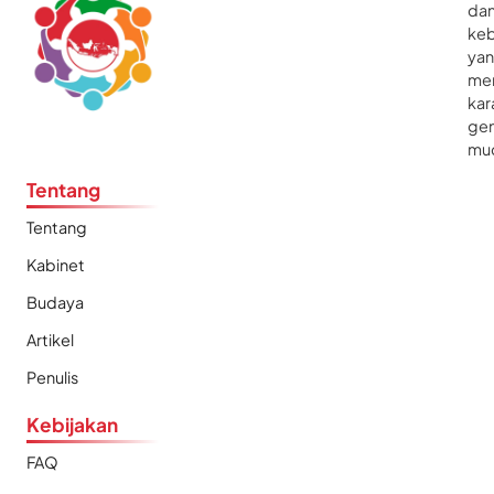
da
ke
ya
me
kar
gen
mu
Tentang
Tentang
Kabinet
Budaya
Artikel
Penulis
Kebijakan
FAQ