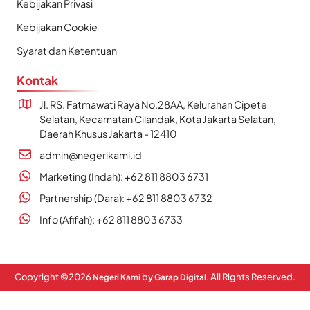
Kebijakan Privasi
Kebijakan Cookie
Syarat dan Ketentuan
Kontak
Jl. RS. Fatmawati Raya No.28AA, Kelurahan Cipete
Selatan, Kecamatan Cilandak, Kota Jakarta Selatan,
Daerah Khusus Jakarta - 12410
admin@negerikami.id
Marketing (Indah): +62 811 8803 6731
Partnership (Dara): +62 811 8803 6732
Info (Afifah): +62 811 8803 6733
Copyright ©
2026
by
. All Rights Reserved.
Negeri Kami
Garap Digital