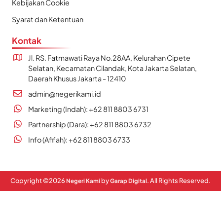
Kebijakan Cookie
Syarat dan Ketentuan
Kontak
Jl. RS. Fatmawati Raya No.28AA, Kelurahan Cipete
Selatan, Kecamatan Cilandak, Kota Jakarta Selatan,
Daerah Khusus Jakarta - 12410
admin@negerikami.id
Marketing (Indah): +62 811 8803 6731
Partnership (Dara): +62 811 8803 6732
Info (Afifah): +62 811 8803 6733
Copyright ©
2026
by
. All Rights Reserved.
Negeri Kami
Garap Digital