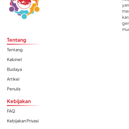
ya
me
kar
gen
mu
Tentang
Tentang
Kabinet
Budaya
Artikel
Penulis
Kebijakan
FAQ
Kebijakan Privasi