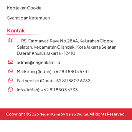
Kebijakan Cookie
Syarat dan Ketentuan
Kontak
Jl. RS. Fatmawati Raya No.28AA, Kelurahan Cipete
Selatan, Kecamatan Cilandak, Kota Jakarta Selatan,
Daerah Khusus Jakarta - 12410
admin@negerikami.id
Marketing (Indah): +62 811 8803 6731
Partnership (Dara): +62 811 8803 6732
Info (Afifah): +62 811 8803 6733
Copyright ©
2026
by
. All Rights Reserved.
Negeri Kami
Garap Digital