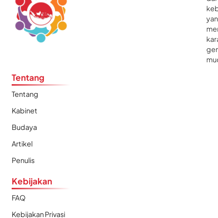
ke
ya
me
kar
gen
mu
Tentang
Tentang
Kabinet
Budaya
Artikel
Penulis
Kebijakan
FAQ
Kebijakan Privasi