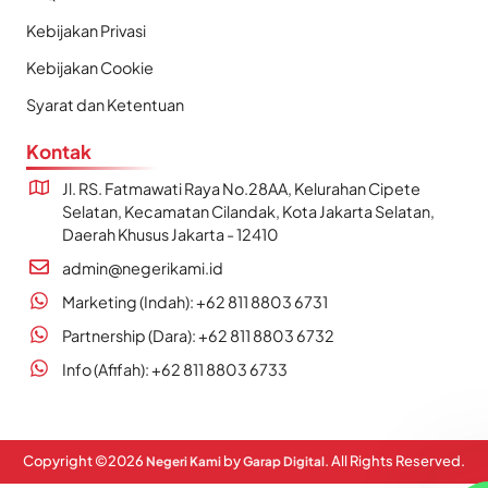
Kebijakan Privasi
Kebijakan Cookie
Syarat dan Ketentuan
Kontak
Jl. RS. Fatmawati Raya No.28AA, Kelurahan Cipete
Selatan, Kecamatan Cilandak, Kota Jakarta Selatan,
Daerah Khusus Jakarta - 12410
admin@negerikami.id
Marketing (Indah): +62 811 8803 6731
Partnership (Dara): +62 811 8803 6732
Info (Afifah): +62 811 8803 6733
Copyright ©
2026
by
. All Rights Reserved.
Negeri Kami
Garap Digital