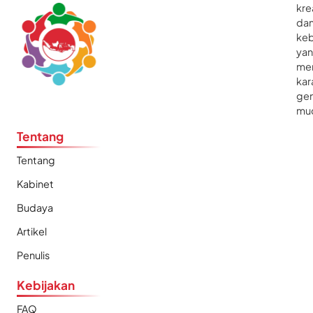
kre
da
ke
ya
me
kar
gen
mu
Tentang
Tentang
Kabinet
Budaya
Artikel
Penulis
Kebijakan
FAQ