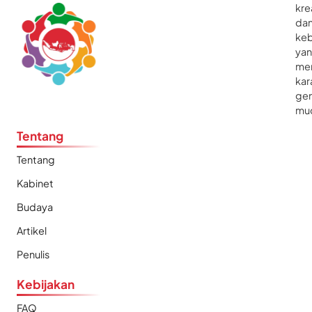
kre
da
ke
ya
me
kar
gen
mu
Tentang
Tentang
Kabinet
Budaya
Artikel
Penulis
Kebijakan
FAQ