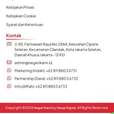
Kebijakan Privasi
Kebijakan Cookie
Syarat dan Ketentuan
Kontak
Jl. RS. Fatmawati Raya No.28AA, Kelurahan Cipete
Selatan, Kecamatan Cilandak, Kota Jakarta Selatan,
Daerah Khusus Jakarta - 12410
admin@negerikami.id
Marketing (Indah): +62 811 8803 6731
Partnership (Dara): +62 811 8803 6732
Info (Afifah): +62 811 8803 6733
Copyright ©
2026
by
. All Rights Reserved.
Negeri Kami
Garap Digital