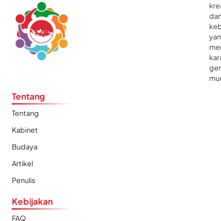
kre
da
ke
ya
me
kar
gen
mu
Tentang
Tentang
Kabinet
Budaya
Artikel
Penulis
Kebijakan
FAQ