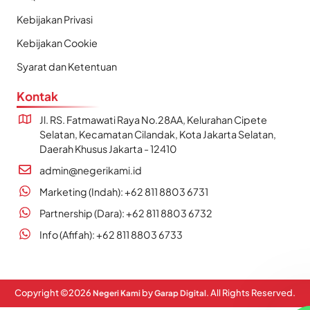
Kebijakan Privasi
Kebijakan Cookie
Syarat dan Ketentuan
Kontak
Jl. RS. Fatmawati Raya No.28AA, Kelurahan Cipete
Selatan, Kecamatan Cilandak, Kota Jakarta Selatan,
Daerah Khusus Jakarta - 12410
admin@negerikami.id
Marketing (Indah): +62 811 8803 6731
Partnership (Dara): +62 811 8803 6732
Info (Afifah): +62 811 8803 6733
Copyright ©
2026
by
. All Rights Reserved.
Negeri Kami
Garap Digital