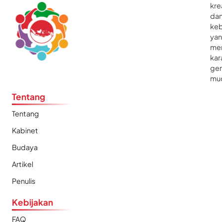
kre
da
ke
ya
me
kar
gen
mu
Tentang
Tentang
Kabinet
Budaya
Artikel
Penulis
Kebijakan
FAQ