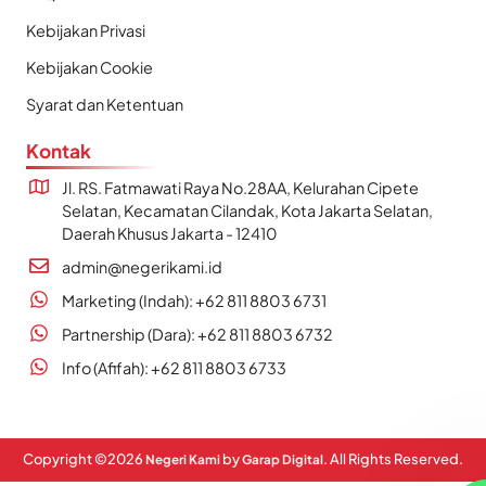
Kebijakan Privasi
Kebijakan Cookie
Syarat dan Ketentuan
Kontak
Jl. RS. Fatmawati Raya No.28AA, Kelurahan Cipete
Selatan, Kecamatan Cilandak, Kota Jakarta Selatan,
Daerah Khusus Jakarta - 12410
admin@negerikami.id
Marketing (Indah): +62 811 8803 6731
Partnership (Dara): +62 811 8803 6732
Info (Afifah): +62 811 8803 6733
Copyright ©
2026
by
. All Rights Reserved.
Negeri Kami
Garap Digital