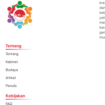
kre
da
ke
ya
me
kar
gen
mu
Tentang
Tentang
Kabinet
Budaya
Artikel
Penulis
Kebijakan
FAQ