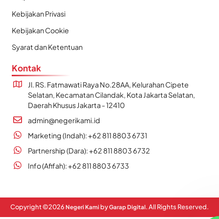
Kebijakan Privasi
Kebijakan Cookie
Syarat dan Ketentuan
Kontak
Jl. RS. Fatmawati Raya No.28AA, Kelurahan Cipete
Selatan, Kecamatan Cilandak, Kota Jakarta Selatan,
Daerah Khusus Jakarta - 12410
admin@negerikami.id
Marketing (Indah): +62 811 8803 6731
Partnership (Dara): +62 811 8803 6732
Info (Afifah): +62 811 8803 6733
Copyright ©
2026
by
. All Rights Reserved.
Negeri Kami
Garap Digital