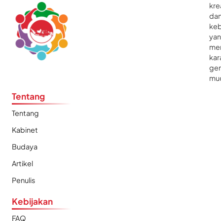
kre
da
ke
ya
me
kar
gen
mu
Tentang
Tentang
Kabinet
Budaya
Artikel
Penulis
Kebijakan
FAQ