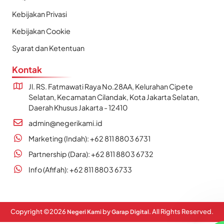
Kebijakan Privasi
Kebijakan Cookie
Syarat dan Ketentuan
Kontak
Jl. RS. Fatmawati Raya No.28AA, Kelurahan Cipete
Selatan, Kecamatan Cilandak, Kota Jakarta Selatan,
Daerah Khusus Jakarta - 12410
admin@negerikami.id
Marketing (Indah): +62 811 8803 6731
Partnership (Dara): +62 811 8803 6732
Info (Afifah): +62 811 8803 6733
Copyright ©
2026
by
. All Rights Reserved.
Negeri Kami
Garap Digital