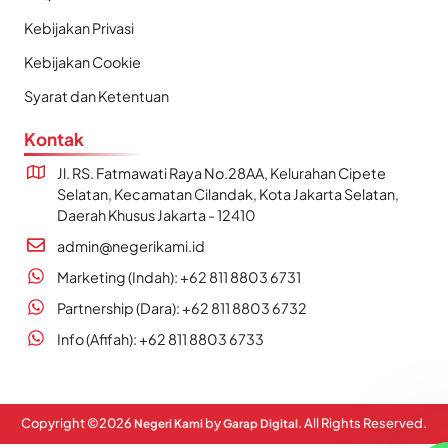
Kebijakan Privasi
Kebijakan Cookie
Syarat dan Ketentuan
Kontak
Jl. RS. Fatmawati Raya No.28AA, Kelurahan Cipete
Selatan, Kecamatan Cilandak, Kota Jakarta Selatan,
Daerah Khusus Jakarta - 12410
admin@negerikami.id
Marketing (Indah): +62 811 8803 6731
Partnership (Dara): +62 811 8803 6732
Info (Afifah): +62 811 8803 6733
Copyright ©
2026
by
. All Rights Reserved.
Negeri Kami
Garap Digital