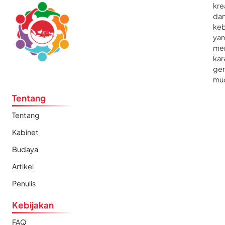
kre
da
ke
ya
me
kar
gen
mu
Tentang
Tentang
Kabinet
Budaya
Artikel
Penulis
Kebijakan
FAQ