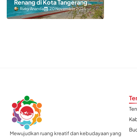
Renang di Kota Tangerang
yang Populer
Rizky Ananda
20 November 2025
Te
Te
Kab
Bu
Mewujudkan ruang kreatif dan kebudayaan yang