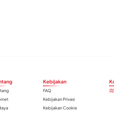
ntang
Kebijakan
K
ntang
FAQ
inet
Kebijakan Privasi
daya
Kebijakan Cookie