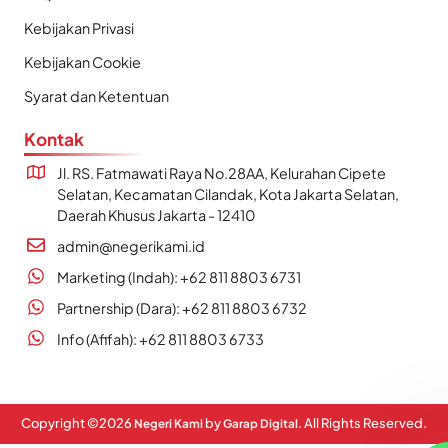
Kebijakan Privasi
Kebijakan Cookie
Syarat dan Ketentuan
Kontak
Jl. RS. Fatmawati Raya No.28AA, Kelurahan Cipete
Selatan, Kecamatan Cilandak, Kota Jakarta Selatan,
Daerah Khusus Jakarta - 12410
admin@negerikami.id
Marketing (Indah): +62 811 8803 6731
Partnership (Dara): +62 811 8803 6732
Info (Afifah): +62 811 8803 6733
Copyright ©
2026
by
. All Rights Reserved.
Negeri Kami
Garap Digital