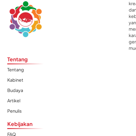
kre
da
ke
ya
me
kar
gen
mu
Tentang
Tentang
Kabinet
Budaya
Artikel
Penulis
Kebijakan
FAQ