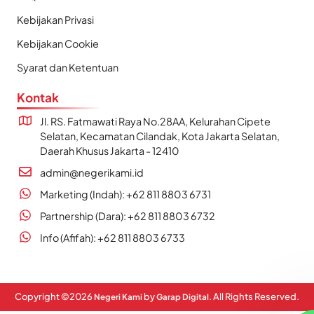
Kebijakan Privasi
Kebijakan Cookie
Syarat dan Ketentuan
Kontak
Jl. RS. Fatmawati Raya No.28AA, Kelurahan Cipete
Selatan, Kecamatan Cilandak, Kota Jakarta Selatan,
Daerah Khusus Jakarta - 12410
admin@negerikami.id
Marketing (Indah): +62 811 8803 6731
Partnership (Dara): +62 811 8803 6732
Info (Afifah): +62 811 8803 6733
Copyright ©
2026
by
. All Rights Reserved.
Negeri Kami
Garap Digital