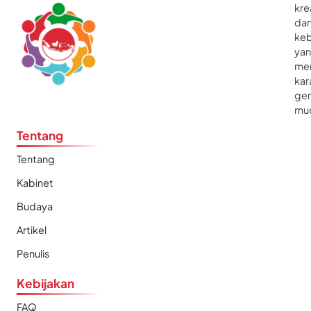
kre
da
ke
ya
me
kar
gen
mu
Tentang
Tentang
Kabinet
Budaya
Artikel
Penulis
Kebijakan
FAQ