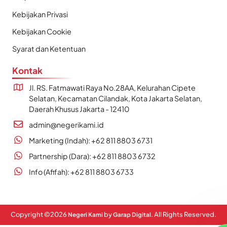
Kebijakan Privasi
Kebijakan Cookie
Syarat dan Ketentuan
Kontak
Jl. RS. Fatmawati Raya No.28AA, Kelurahan Cipete
Selatan, Kecamatan Cilandak, Kota Jakarta Selatan,
Daerah Khusus Jakarta - 12410
admin@negerikami.id
Marketing (Indah): +62 811 8803 6731
Partnership (Dara): +62 811 8803 6732
Info (Afifah): +62 811 8803 6733
Copyright ©
2026
by
. All Rights Reserved.
Negeri Kami
Garap Digital