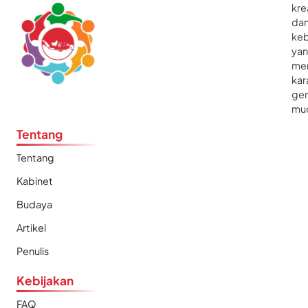
kre
da
ke
ya
me
kar
gen
mu
Tentang
Tentang
Kabinet
Budaya
Artikel
Penulis
Kebijakan
FAQ