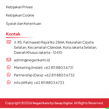
Kebijakan Privasi
Kebijakan Cookie
Syarat dan Ketentuan
Kontak
Jl. RS. Fatmawati Raya No.28AA, Kelurahan Cipete
Selatan, Kecamatan Cilandak, Kota Jakarta Selatan,
Daerah Khusus Jakarta - 12410
admin@negerikami.id
Marketing (Indah): +62 811 8803 6731
Partnership (Dara): +62 811 8803 6732
Info (Afifah): +62 811 8803 6733
Copyright ©
2026
by
. All Rights Reserved.
Negeri Kami
Garap Digital