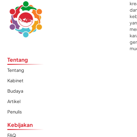
kre
da
ke
ya
me
kar
gen
mu
Tentang
Tentang
Kabinet
Budaya
Artikel
Penulis
Kebijakan
FAQ