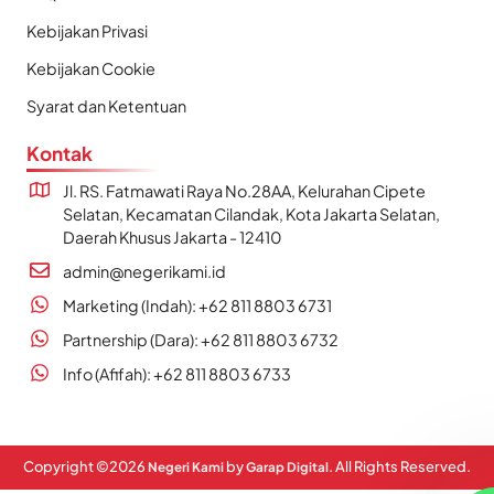
Kebijakan Privasi
Kebijakan Cookie
Syarat dan Ketentuan
Kontak
Jl. RS. Fatmawati Raya No.28AA, Kelurahan Cipete
Selatan, Kecamatan Cilandak, Kota Jakarta Selatan,
Daerah Khusus Jakarta - 12410
admin@negerikami.id
Marketing (Indah): +62 811 8803 6731
Partnership (Dara): +62 811 8803 6732
Info (Afifah): +62 811 8803 6733
Copyright ©
2026
by
. All Rights Reserved.
Negeri Kami
Garap Digital