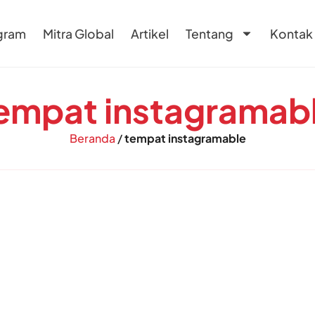
gram
Mitra Global
Artikel
Tentang
Kontak
empat instagramab
Beranda
/
tempat instagramable