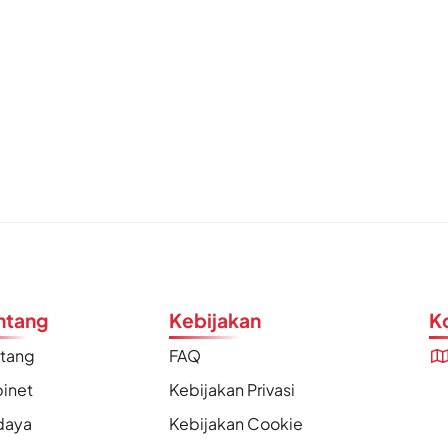
ntang
Kebijakan
K
ntang
FAQ
inet
Kebijakan Privasi
daya
Kebijakan Cookie