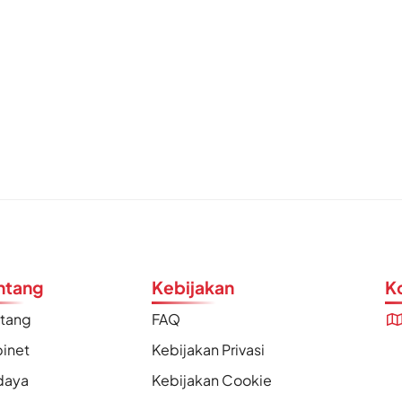
ntang
Kebijakan
K
ntang
FAQ
inet
Kebijakan Privasi
daya
Kebijakan Cookie