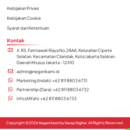
Kebijakan Privasi
Kebijakan Cookie
Syarat dan Ketentuan
Kontak
Jl. RS. Fatmawati Raya No.28AA, Kelurahan Cipete
Selatan, Kecamatan Cilandak, Kota Jakarta Selatan,
Daerah Khusus Jakarta - 12410
admin@negerikami.id
Marketing (Indah): +62 811 8803 6731
Partnership (Dara): +62 811 8803 6732
Info (Afifah): +62 811 8803 6733
Copyright ©
2026
by
. All Rights Reserved.
Negeri Kami
Garap Digital