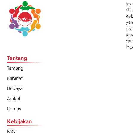
kre
da
ke
ya
me
kar
gen
mu
Tentang
Tentang
Kabinet
Budaya
Artikel
Penulis
Kebijakan
FAQ