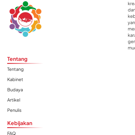
kre
da
ke
ya
me
kar
gen
mu
Tentang
Tentang
Kabinet
Budaya
Artikel
Penulis
Kebijakan
FAQ