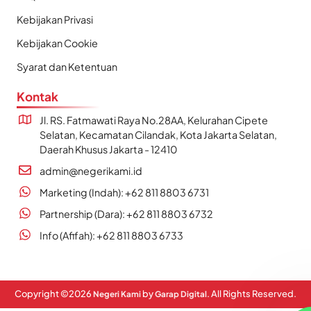
Kebijakan Privasi
Kebijakan Cookie
Syarat dan Ketentuan
Kontak
Jl. RS. Fatmawati Raya No.28AA, Kelurahan Cipete
Selatan, Kecamatan Cilandak, Kota Jakarta Selatan,
Daerah Khusus Jakarta - 12410
admin@negerikami.id
Marketing (Indah): +62 811 8803 6731
Partnership (Dara): +62 811 8803 6732
Info (Afifah): +62 811 8803 6733
Copyright ©
2026
by
. All Rights Reserved.
Negeri Kami
Garap Digital