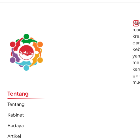
Me
rua
kre
da
ke
ya
me
kar
gen
mu
Tentang
Tentang
Kabinet
Budaya
Artikel