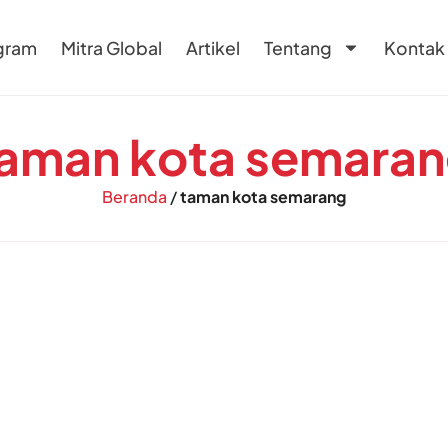
gram
Mitra Global
Artikel
Tentang
Kontak
aman kota semara
Beranda
/
taman kota semarang