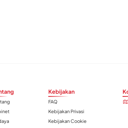
ntang
Kebijakan
K
ntang
FAQ
inet
Kebijakan Privasi
daya
Kebijakan Cookie